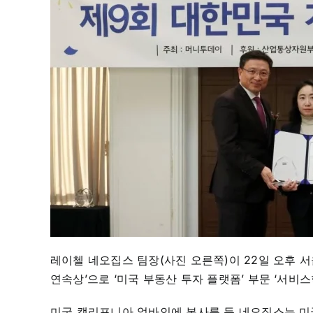
레이첼 네오집스 팀장(사진 오른쪽)이 22일 오후 서
연속상’으로 ‘미국 부동산 투자 플랫폼’ 부문 ‘서비
미국 캘리포니아 얼바인에 본사를 둔 네오집스는 미