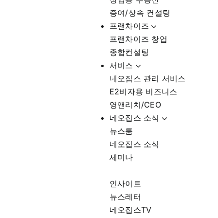
증여/상속 컨설팅
프랜차이즈
프랜차이즈 창업
종합컨설팅
서비스
네오집스 관리 서비스
E2비자용 비즈니스
영앤리치/CEO
네오집스 소식
뉴스룸
네오집스 소식
세미나
인사이트
뉴스레터
네오집스TV