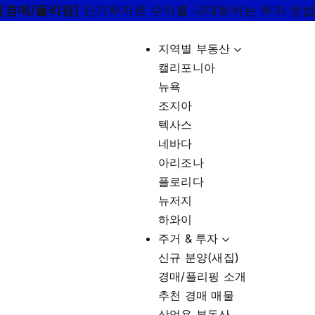
[경매/플리핑]
단기투자로 수익률 극대화하는 투자 방
지역별 부동산
캘리포니아
뉴욕
조지아
텍사스
네바다
아리조나
플로리다
뉴저지
하와이
주거 & 투자
신규 분양(새집)
경매/플리핑 소개
추천 경매 매물
상업용 부동산