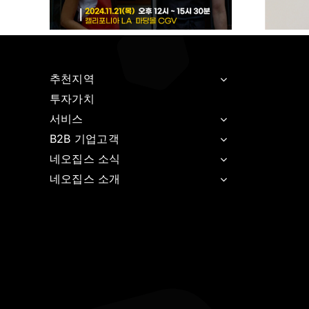
추천지역
투자가치
서비스
B2B 기업고객
네오집스 소식
네오집스 소개