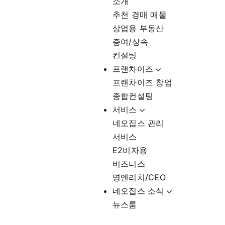
소개
추천 경매 매물
상업용 부동산
증여/상속
컨설팅
프랜차이즈
프랜차이즈 창업
종합컨설팅
서비스
네오집스 관리
서비스
E2비자용
비즈니스
영앤리치/CEO
네오집스 소식
뉴스룸