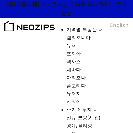
Skip
[경매/플리핑]
단기투자로 수익률 극대화하는 투자
to
방법
content
English
지역별 부동산
캘리포니아
뉴욕
조지아
텍사스
네바다
아리조나
플로리다
뉴저지
하와이
주거 & 투자
신규 분양(새집)
경매/플리핑