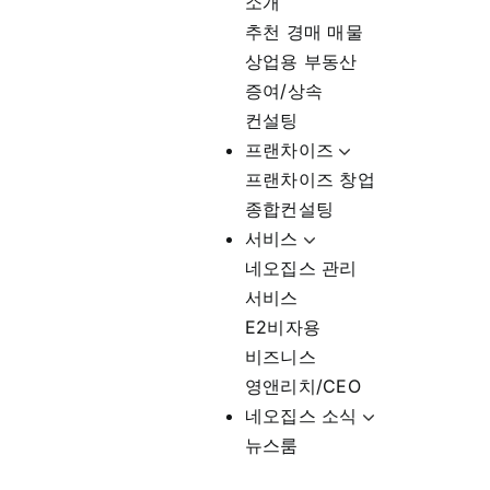
소개
추천 경매 매물
상업용 부동산
증여/상속
컨설팅
프랜차이즈
프랜차이즈 창업
종합컨설팅
서비스
네오집스 관리
서비스
E2비자용
비즈니스
영앤리치/CEO
네오집스 소식
뉴스룸