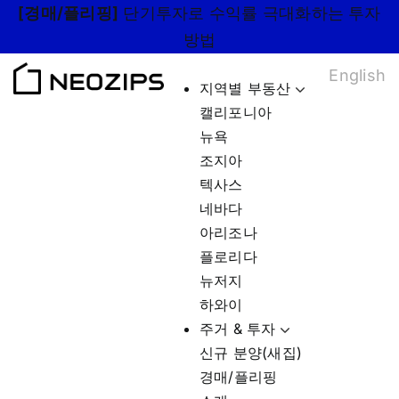
Skip
[경매/플리핑]
단기투자로 수익률 극대화하는 투자
to
방법
content
English
지역별 부동산
캘리포니아
뉴욕
조지아
텍사스
네바다
아리조나
플로리다
뉴저지
하와이
주거 & 투자
신규 분양(새집)
경매/플리핑