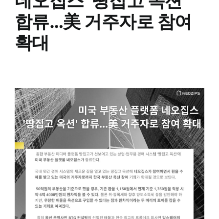
네오집스 ‘땅집고 옥션’
합류…美 거주자로 참여
확대