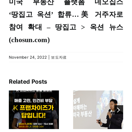
미국 부동산 플랫폼 네오집스
‘땅집고 옥션’ 합류…美 거주자로
참여 확대 – 땅집고 > 옥션 뉴스
(chosun.com)
November 24, 2022
|
보도자료
Related Posts
네오집스, ‘K-
산
푸드 글로벌
와
미국 부동산
진출 전략
투자도 결국
포럼’서 美
,
학군 좋은 곳
진출 노하우
’