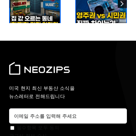
감소 현실…
영주권 vs
이
5개월 만에
시민권 완벽
짜
140만 명
비교
줄어든 이유
미국 현지 최신 부동산 소식을
뉴스레터로 전해드립니다
필수항목 모두 동의
광고성 정보 수신