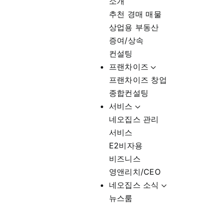
소개
추천 경매 매물
상업용 부동산
증여/상속
컨설팅
프랜차이즈
프랜차이즈 창업
종합컨설팅
서비스
네오집스 관리
서비스
E2비자용
비즈니스
영앤리치/CEO
네오집스 소식
뉴스룸