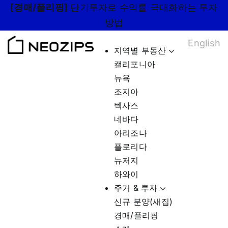
Skip
[경매/플리핑]
단기투자로 수익률 극대화하는 투자
to
방법
content
English
지역별 부동산
캘리포니아
뉴욕
조지아
텍사스
네바다
아리조나
플로리다
뉴저지
하와이
주거 & 투자
신규 분양(새집)
경매/플리핑