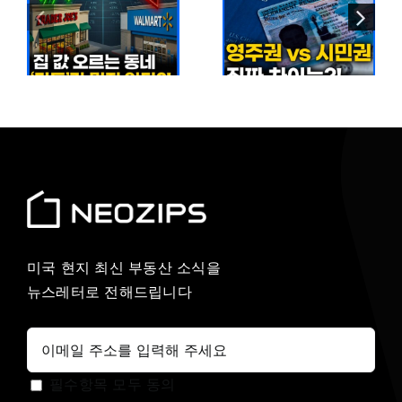
2026년 미국
감소 현실…
영주권 vs
이
5개월 만에
시민권 완벽
짜
140만 명
비교
줄어든 이유
미국 현지 최신 부동산 소식을
뉴스레터로 전해드립니다
필수항목 모두 동의