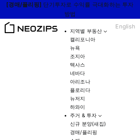
Skip
[경매/플리핑]
단기투자로 수익률 극대화하는 투자
to
방법
content
English
지역별 부동산
캘리포니아
뉴욕
조지아
텍사스
네바다
아리조나
플로리다
뉴저지
하와이
주거 & 투자
신규 분양(새집)
경매/플리핑