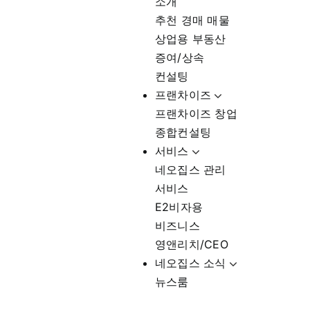
소개
추천 경매 매물
상업용 부동산
증여/상속
컨설팅
프랜차이즈
프랜차이즈 창업
종합컨설팅
서비스
네오집스 관리
서비스
E2비자용
비즈니스
영앤리치/CEO
네오집스 소식
뉴스룸