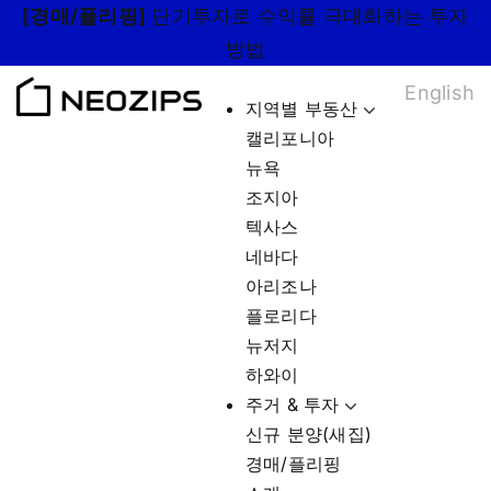
Skip
[경매/플리핑]
단기투자로 수익률 극대화하는 투자
to
방법
content
English
지역별 부동산
캘리포니아
뉴욕
조지아
텍사스
네바다
아리조나
플로리다
뉴저지
하와이
주거 & 투자
신규 분양(새집)
경매/플리핑