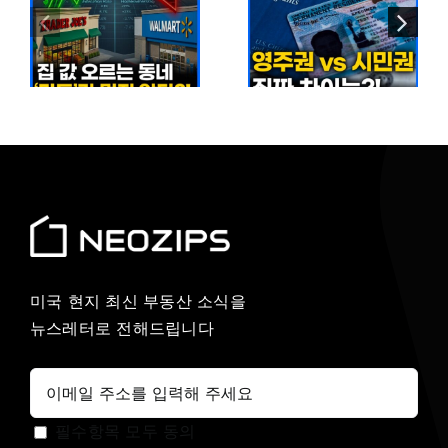
2026년 미국
감소 현실…
영주권 vs
이
5개월 만에
시민권 완벽
짜
140만 명
비교
줄어든 이유
미국 현지 최신 부동산 소식을
뉴스레터로 전해드립니다
필수항목 모두 동의