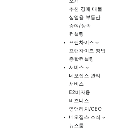
소개
추천 경매 매물
상업용 부동산
증여/상속
컨설팅
프랜차이즈
프랜차이즈 창업
종합컨설팅
서비스
네오집스 관리
서비스
E2비자용
비즈니스
영앤리치/CEO
네오집스 소식
뉴스룸