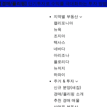
[경매/플리핑]
단기투자로 수익률 극대화하는 투자 방
지역별 부동산
캘리포니아
뉴욕
조지아
텍사스
네바다
아리조나
플로리다
뉴저지
하와이
주거 & 투자
신규 분양(새집)
경매/플리핑 소개
추천 경매 매물
상업용 부동산