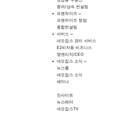
증여/상속 컨설팅
프랜차이즈
프랜차이즈 창업
종합컨설팅
서비스
네오집스 관리 서비스
E2비자용 비즈니스
영앤리치/CEO
네오집스 소식
뉴스룸
네오집스 소식
세미나
인사이트
뉴스레터
네오집스TV