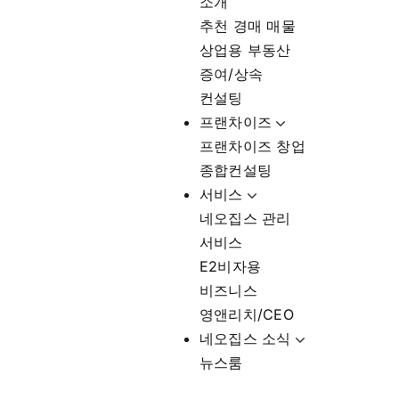
소개
추천 경매 매물
상업용 부동산
증여/상속
컨설팅
프랜차이즈
프랜차이즈 창업
종합컨설팅
서비스
네오집스 관리
서비스
E2비자용
비즈니스
영앤리치/CEO
네오집스 소식
뉴스룸