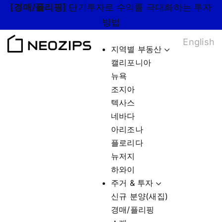
Skip
[경매/플리핑]
단기투자로 수익률 극대화하는 투자
to
방법
content
English
지역별 부동산
캘리포니아
뉴욕
조지아
텍사스
네바다
아리조나
플로리다
뉴저지
하와이
주거 & 투자
신규 분양(새집)
경매/플리핑