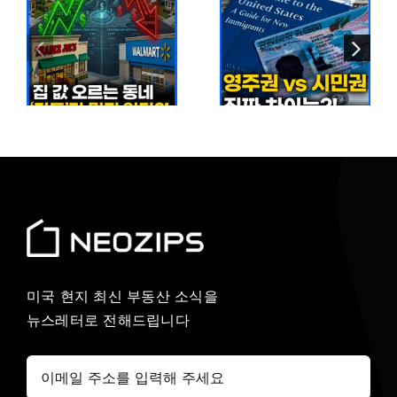
조
미국 이민
2026년 미국
감소 현실…
영주권 vs
이
5개월 만에
시민권 완벽
짜
140만 명
비교
줄어든 이유
미국 현지 최신 부동산 소식을
뉴스레터로 전해드립니다