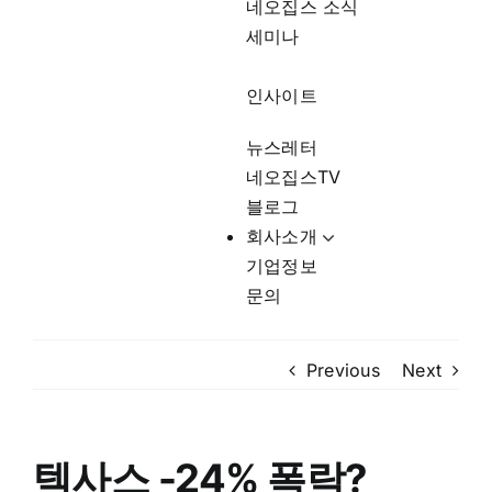
네오집스 소식
세미나
인사이트
뉴스레터
네오집스TV
블로그
회사소개
기업정보
문의
Previous
Next
텍사스 -24% 폭락?