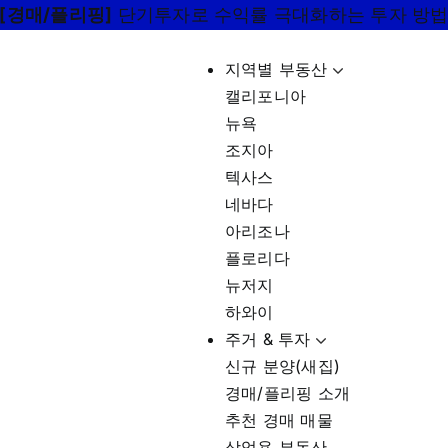
[경매/플리핑]
단기투자로 수익률 극대화하는 투자 방
지역별 부동산
캘리포니아
뉴욕
조지아
텍사스
네바다
아리조나
플로리다
뉴저지
하와이
주거 & 투자
신규 분양(새집)
경매/플리핑 소개
추천 경매 매물
상업용 부동산