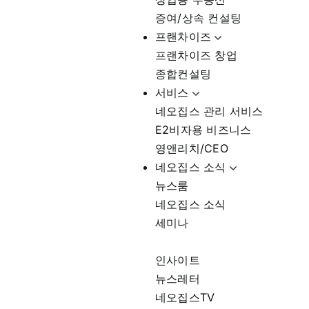
증여/상속 컨설팅
프랜차이즈
프랜차이즈 창업
종합컨설팅
서비스
네오집스 관리 서비스
E2비자용 비즈니스
영앤리치/CEO
네오집스 소식
뉴스룸
네오집스 소식
세미나
인사이트
뉴스레터
네오집스TV