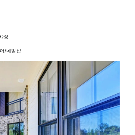
BQ장
헤어/네일샵