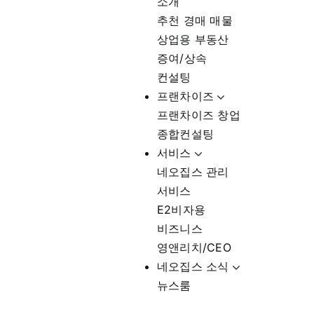
상업용 부동산
증여/상속
컨설팅
프랜차이즈
프랜차이즈 창업
종합컨설팅
서비스
네오집스 관리
서비스
E2비자용
비즈니스
영앤리치/CEO
네오집스 소식
뉴스룸
네오집스 소식