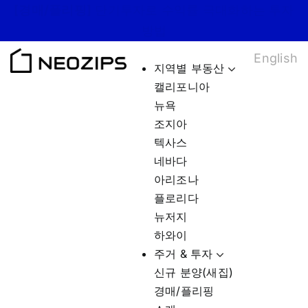
Skip
최신 미국부동산
정보
보러가기
to
English
content
지역별 부동산
캘리포니아
뉴욕
조지아
텍사스
네바다
아리조나
플로리다
뉴저지
하와이
주거 & 투자
신규 분양(새집)
경매/플리핑
소개
추천 경매 매물