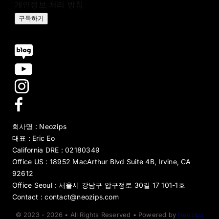
구독하기
회사명 : Neozips
대표 : Eric Eo
California DRE : 02180349
Office US : 18952 MacArthur Blvd Suite 4B, Irvine, CA
92612
Office Seoul : 서울시 강남구 압구정로 30길 17 101-1호
Contact : contact@neozips.com
© 2023 - 2026 • All Rights Reserved • Powered by
Neozips