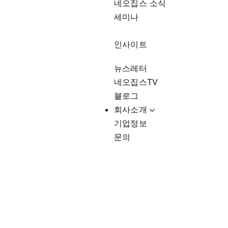
네오집스 소식
세미나
인사이트
뉴스레터
네오집스TV
블로그
회사소개
기업정보
문의
Business Task