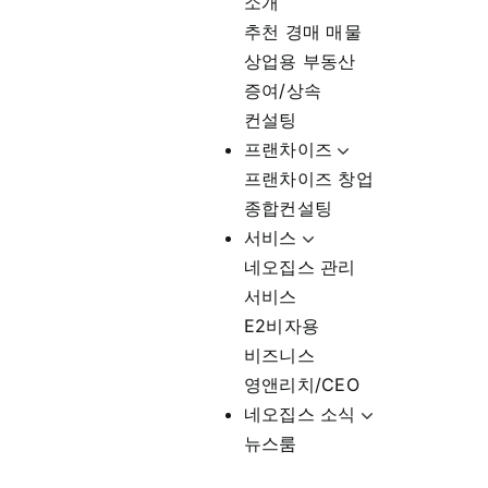
소개
추천 경매 매물
상업용 부동산
증여/상속
컨설팅
프랜차이즈
프랜차이즈 창업
종합컨설팅
서비스
네오집스 관리
서비스
E2비자용
비즈니스
영앤리치/CEO
네오집스 소식
뉴스룸