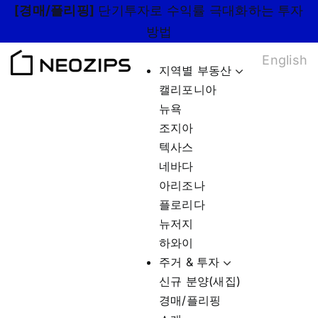
Skip
[경매/플리핑]
단기투자로 수익률 극대화하는 투자
to
방법
content
English
지역별 부동산
캘리포니아
뉴욕
조지아
텍사스
네바다
아리조나
플로리다
뉴저지
하와이
주거 & 투자
신규 분양(새집)
경매/플리핑