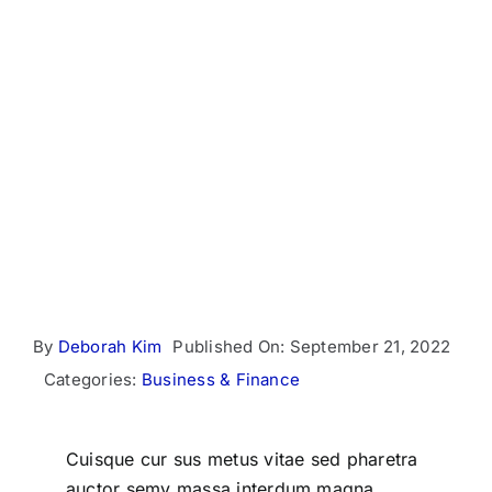
Project
Client-Focused
Leadership Skills
By
Deborah Kim
Published On: September 21, 2022
Categories:
Business & Finance
Cuisque cur sus metus vitae sed pharetra
auctor semy massa interdum magna