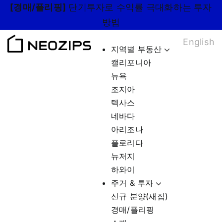
Skip
[경매/플리핑]
단기투자로 수익률 극대화하는 투자
to
방법
content
English
지역별 부동산
캘리포니아
뉴욕
조지아
텍사스
네바다
아리조나
플로리다
뉴저지
하와이
주거 & 투자
신규 분양(새집)
경매/플리핑