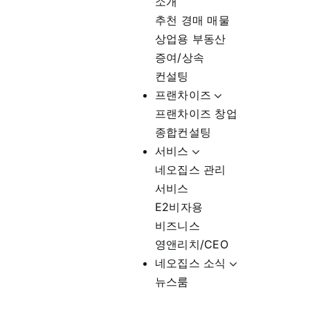
소개
추천 경매 매물
상업용 부동산
증여/상속
컨설팅
프랜차이즈
프랜차이즈 창업
종합컨설팅
서비스
네오집스 관리
서비스
E2비자용
비즈니스
영앤리치/CEO
네오집스 소식
뉴스룸