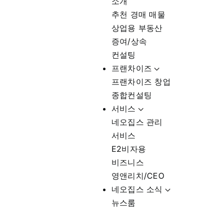
소개
추천 경매 매물
상업용 부동산
증여/상속
컨설팅
프랜차이즈
프랜차이즈 창업
종합컨설팅
서비스
네오집스 관리
서비스
E2비자용
비즈니스
영앤리치/CEO
네오집스 소식
뉴스룸