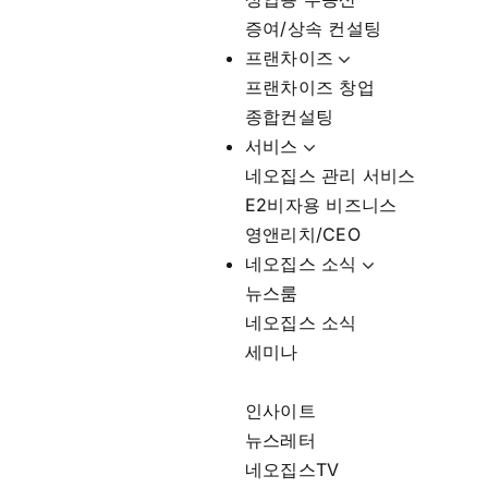
증여/상속 컨설팅
프랜차이즈
프랜차이즈 창업
종합컨설팅
서비스
네오집스 관리 서비스
E2비자용 비즈니스
영앤리치/CEO
네오집스 소식
뉴스룸
네오집스 소식
세미나
인사이트
뉴스레터
네오집스TV