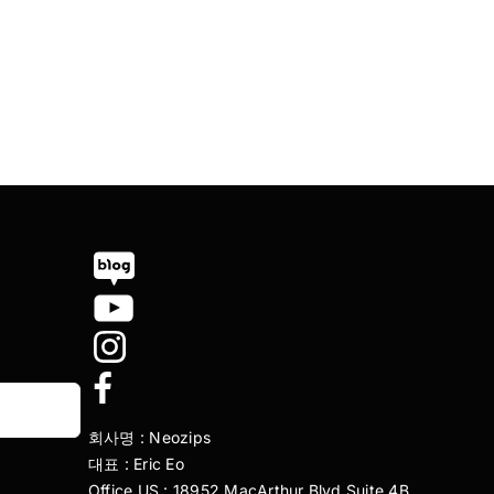
회사명 : Neozips
대표 : Eric Eo
Office US : 18952 MacArthur Blvd Suite 4B,