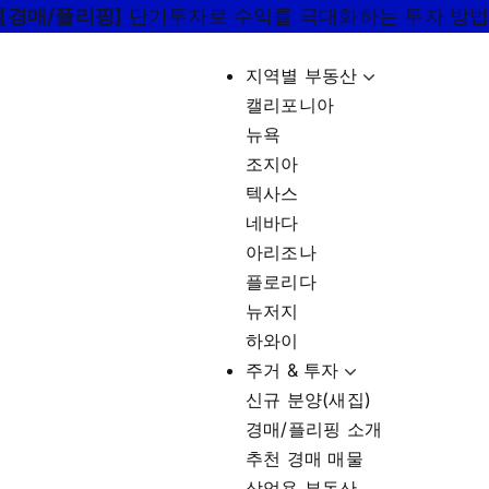
[경매/플리핑]
단기투자로 수익률 극대화하는 투자 방
지역별 부동산
캘리포니아
뉴욕
조지아
텍사스
네바다
아리조나
플로리다
뉴저지
하와이
주거 & 투자
신규 분양(새집)
경매/플리핑 소개
추천 경매 매물
상업용 부동산