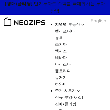
Skip
[경매/플리핑]
단기투자로 수익률 극대화하는 투자
to
방법
content
English
지역별 부동산
캘리포니아
뉴욕
조지아
텍사스
네바다
아리조나
플로리다
뉴저지
하와이
주거 & 투자
신규 분양(새집)
경매/플리핑