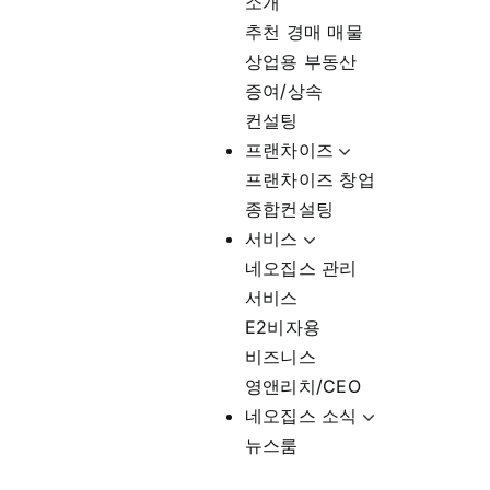
소개
추천 경매 매물
상업용 부동산
증여/상속
컨설팅
프랜차이즈
프랜차이즈 창업
종합컨설팅
서비스
네오집스 관리
서비스
E2비자용
비즈니스
영앤리치/CEO
네오집스 소식
뉴스룸