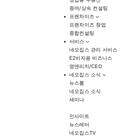
증여/상속 컨설팅
프랜차이즈
프랜차이즈 창업
종합컨설팅
서비스
네오집스 관리 서비스
E2비자용 비즈니스
영앤리치/CEO
네오집스 소식
뉴스룸
네오집스 소식
세미나
인사이트
뉴스레터
네오집스TV