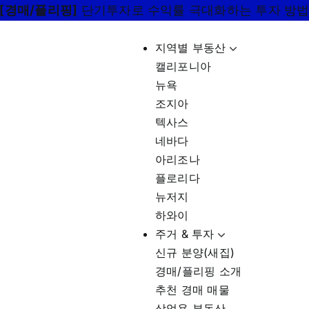
[경매/플리핑]
단기투자로 수익률 극대화하는 투자 방
지역별 부동산
캘리포니아
뉴욕
조지아
텍사스
네바다
아리조나
플로리다
뉴저지
하와이
주거 & 투자
신규 분양(새집)
경매/플리핑 소개
추천 경매 매물
상업용 부동산