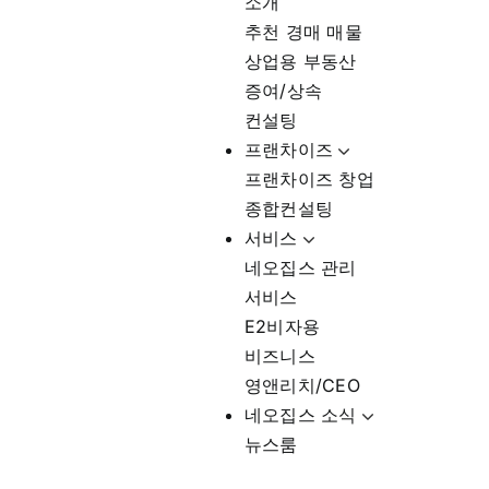
소개
추천 경매 매물
상업용 부동산
증여/상속
컨설팅
프랜차이즈
프랜차이즈 창업
종합컨설팅
서비스
네오집스 관리
서비스
E2비자용
비즈니스
영앤리치/CEO
네오집스 소식
뉴스룸