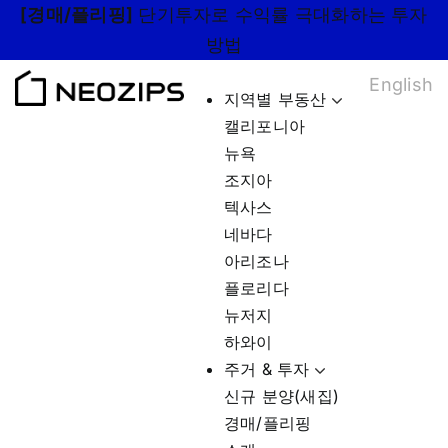
Skip
[경매/플리핑]
단기투자로 수익률 극대화하는 투자
to
방법
content
English
지역별 부동산
캘리포니아
뉴욕
조지아
텍사스
네바다
아리조나
플로리다
뉴저지
하와이
주거 & 투자
신규 분양(새집)
경매/플리핑