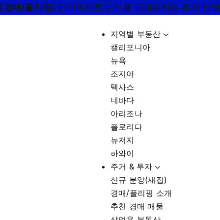
[경매/플리핑]
단기투자로 수익률 극대화하는 투자 방
지역별 부동산
캘리포니아
뉴욕
조지아
텍사스
네바다
아리조나
플로리다
뉴저지
하와이
주거 & 투자
신규 분양(새집)
경매/플리핑 소개
추천 경매 매물
상업용 부동산