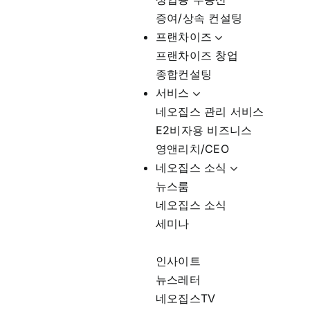
증여/상속 컨설팅
프랜차이즈
프랜차이즈 창업
종합컨설팅
서비스
네오집스 관리 서비스
E2비자용 비즈니스
영앤리치/CEO
네오집스 소식
뉴스룸
네오집스 소식
세미나
인사이트
뉴스레터
네오집스TV