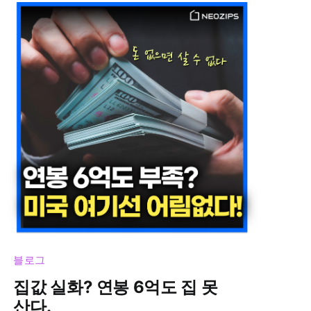
블로그
집값 실화? 연봉 6억도 집 못
산다.