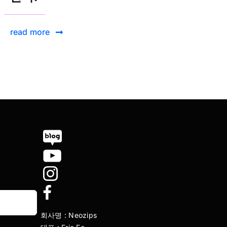
read more
회사명 : Neozips