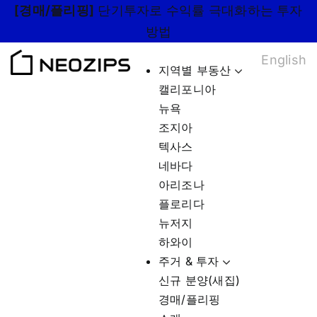
Skip
[경매/플리핑]
단기투자로 수익률 극대화하는 투자
to
방법
content
English
지역별 부동산
캘리포니아
뉴욕
조지아
텍사스
네바다
아리조나
플로리다
뉴저지
하와이
주거 & 투자
신규 분양(새집)
경매/플리핑