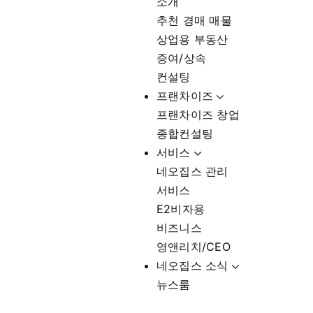
소개
추천 경매 매물
상업용 부동산
증여/상속
컨설팅
프랜차이즈
프랜차이즈 창업
종합컨설팅
서비스
네오집스 관리
서비스
E2비자용
비즈니스
영앤리치/CEO
네오집스 소식
뉴스룸