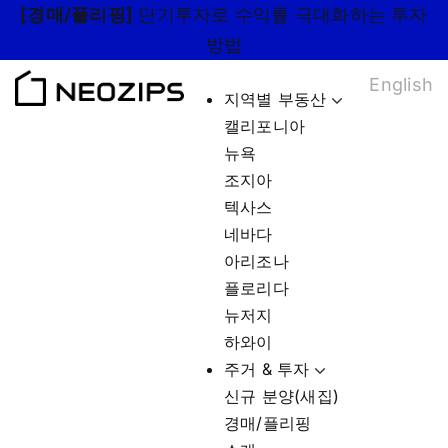
Skip
[경매/플리핑]
단기투자로 수익률 극대화하는 투자
to
방법
content
English
지역별 부동산
캘리포니아
뉴욕
조지아
텍사스
네바다
아리조나
플로리다
뉴저지
하와이
주거 & 투자
신규 분양(새집)
경매/플리핑