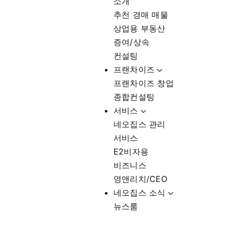
소개
추천 경매 매물
상업용 부동산
증여/상속
컨설팅
프랜차이즈
프랜차이즈 창업
종합컨설팅
서비스
네오집스 관리
서비스
E2비자용
비즈니스
영앤리치/CEO
네오집스 소식
뉴스룸