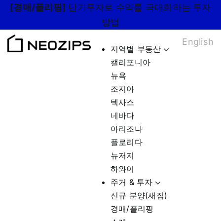
Skip
[경매/플리핑]
단기투자로 수익률 극대화하는 투자
to
방법
content
English
지역별 부동산
캘리포니아
뉴욕
조지아
텍사스
네바다
아리조나
플로리다
뉴저지
하와이
주거 & 투자
신규 분양(새집)
경매/플리핑