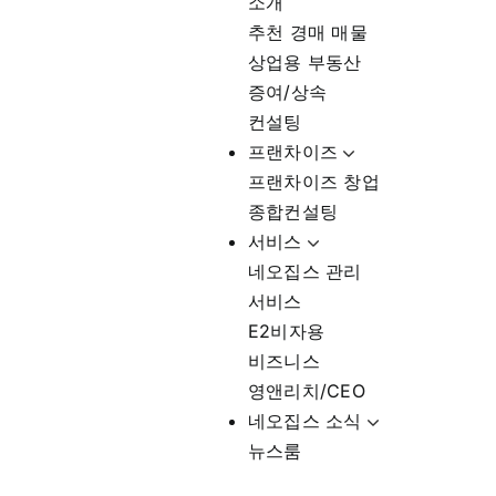
소개
추천 경매 매물
상업용 부동산
증여/상속
컨설팅
프랜차이즈
프랜차이즈 창업
종합컨설팅
서비스
네오집스 관리
서비스
E2비자용
비즈니스
영앤리치/CEO
네오집스 소식
뉴스룸