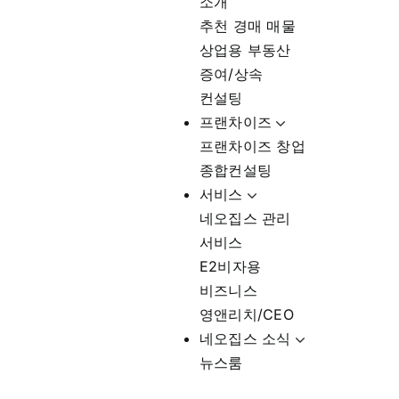
소개
추천 경매 매물
상업용 부동산
증여/상속
컨설팅
프랜차이즈
프랜차이즈 창업
종합컨설팅
서비스
네오집스 관리
서비스
E2비자용
비즈니스
영앤리치/CEO
네오집스 소식
뉴스룸