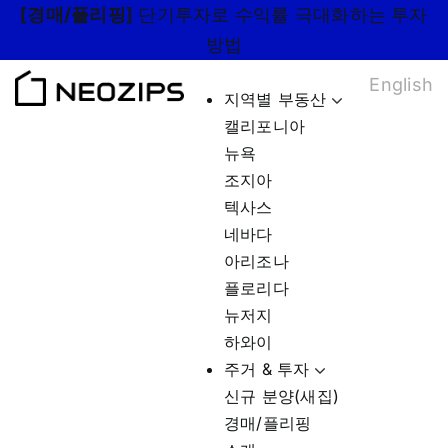
Skip
[경매/플리핑]
단기투자로 수익률 극대화하는 투자
to
방법
content
English
지역별 부동산
캘리포니아
뉴욕
조지아
텍사스
네바다
아리조나
플로리다
뉴저지
하와이
주거 & 투자
신규 분양(새집)
경매/플리핑