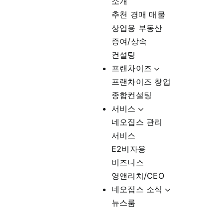
소개
추천 경매 매물
상업용 부동산
증여/상속
컨설팅
프랜차이즈
프랜차이즈 창업
종합컨설팅
서비스
네오집스 관리
서비스
E2비자용
비즈니스
영앤리치/CEO
네오집스 소식
뉴스룸