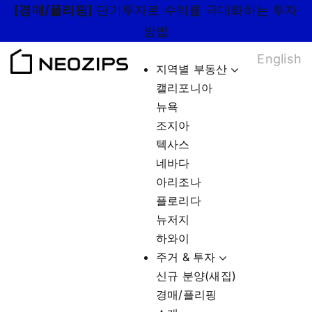
Skip
[경매/플리핑]
단기투자로 수익률 극대화하는 투자
to
방법
content
English
지역별 부동산
캘리포니아
뉴욕
조지아
텍사스
네바다
아리조나
플로리다
뉴저지
하와이
주거 & 투자
신규 분양(새집)
경매/플리핑