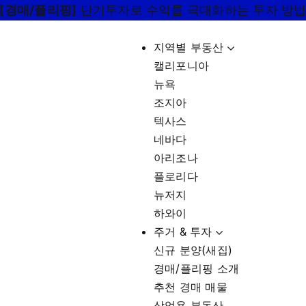
[경매/플리핑]
단기투자로 수익률 극대화하는 투자 방
지역별 부동산
캘리포니아
뉴욕
조지아
텍사스
네바다
아리조나
플로리다
뉴저지
하와이
주거 & 투자
신규 분양(새집)
경매/플리핑 소개
추천 경매 매물
상업용 부동산