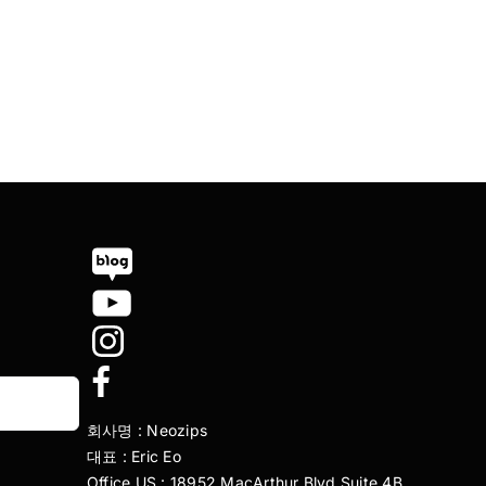
회사명 : Neozips
대표 : Eric Eo
Office US : 18952 MacArthur Blvd Suite 4B,