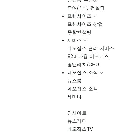
증여/상속 컨설팅
프랜차이즈
프랜차이즈 창업
종합컨설팅
서비스
네오집스 관리 서비스
E2비자용 비즈니스
영앤리치/CEO
네오집스 소식
뉴스룸
네오집스 소식
세미나
인사이트
뉴스레터
네오집스TV