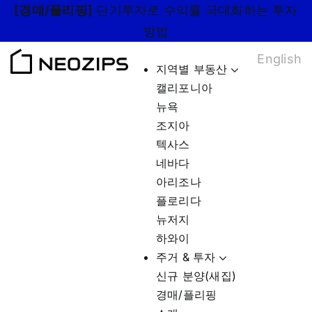
Skip
[경매/플리핑]
단기투자로 수익률 극대화하는 투자
to
방법
content
English
지역별 부동산
캘리포니아
뉴욕
조지아
텍사스
네바다
아리조나
플로리다
뉴저지
하와이
주거 & 투자
신규 분양(새집)
경매/플리핑