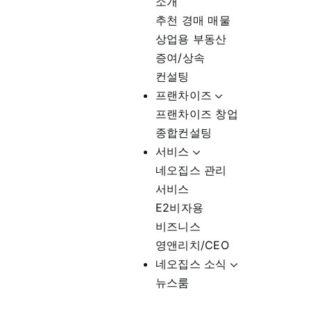
소개
추천 경매 매물
상업용 부동산
증여/상속
컨설팅
프랜차이즈
프랜차이즈 창업
종합컨설팅
서비스
네오집스 관리
서비스
E2비자용
비즈니스
영앤리치/CEO
네오집스 소식
뉴스룸