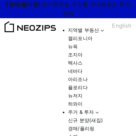
Skip
[경매/플리핑]
단기투자로 수익률 극대화하는 투자
to
방법
content
English
지역별 부동산
캘리포니아
뉴욕
조지아
텍사스
네바다
아리조나
플로리다
뉴저지
하와이
주거 & 투자
신규 분양(새집)
경매/플리핑