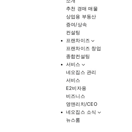
소개
추천 경매 매물
상업용 부동산
증여/상속
컨설팅
프랜차이즈
프랜차이즈 창업
종합컨설팅
서비스
네오집스 관리
서비스
E2비자용
비즈니스
영앤리치/CEO
네오집스 소식
뉴스룸