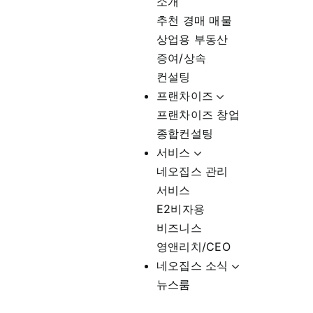
소개
추천 경매 매물
상업용 부동산
증여/상속
컨설팅
프랜차이즈
프랜차이즈 창업
종합컨설팅
서비스
네오집스 관리
서비스
E2비자용
비즈니스
영앤리치/CEO
네오집스 소식
뉴스룸