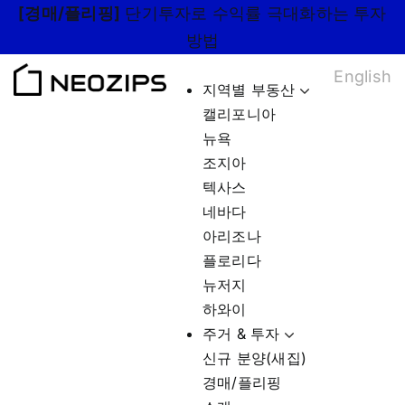
Skip
[경매/플리핑]
단기투자로 수익률 극대화하는 투자
to
방법
content
English
지역별 부동산
캘리포니아
뉴욕
조지아
텍사스
네바다
아리조나
플로리다
뉴저지
하와이
주거 & 투자
신규 분양(새집)
경매/플리핑