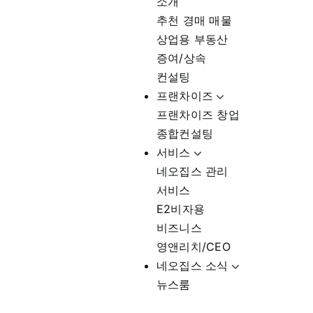
소개
추천 경매 매물
상업용 부동산
증여/상속
컨설팅
프랜차이즈
프랜차이즈 창업
종합컨설팅
서비스
네오집스 관리
서비스
E2비자용
비즈니스
영앤리치/CEO
네오집스 소식
뉴스룸