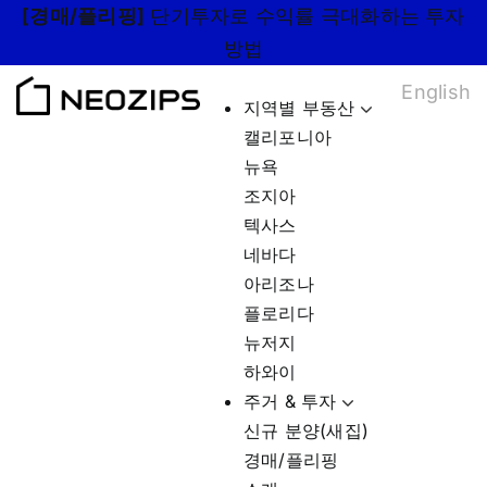
Skip
[경매/플리핑]
단기투자로 수익률 극대화하는 투자
to
방법
content
English
지역별 부동산
캘리포니아
뉴욕
조지아
텍사스
네바다
아리조나
플로리다
뉴저지
하와이
주거 & 투자
신규 분양(새집)
경매/플리핑