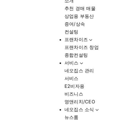
소개
추천 경매 매물
상업용 부동산
증여/상속
컨설팅
프랜차이즈
프랜차이즈 창업
종합컨설팅
서비스
네오집스 관리
서비스
E2비자용
비즈니스
영앤리치/CEO
네오집스 소식
뉴스룸