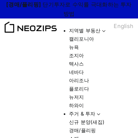
Skip
[경매/플리핑]
단기투자로 수익률 극대화하는 투자
to
방법
content
English
지역별 부동산
캘리포니아
뉴욕
조지아
텍사스
네바다
아리조나
플로리다
뉴저지
하와이
주거 & 투자
신규 분양(새집)
경매/플리핑