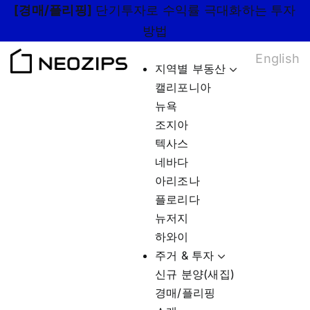
Skip
[경매/플리핑]
단기투자로 수익률 극대화하는 투자
to
방법
content
English
지역별 부동산
캘리포니아
뉴욕
조지아
텍사스
네바다
아리조나
플로리다
뉴저지
하와이
주거 & 투자
신규 분양(새집)
경매/플리핑