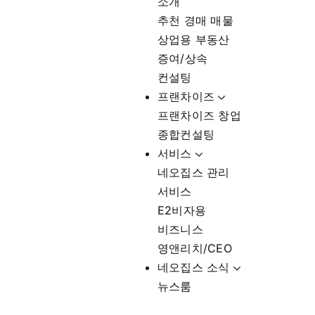
소개
추천 경매 매물
상업용 부동산
증여/상속
컨설팅
프랜차이즈
프랜차이즈 창업
종합컨설팅
서비스
네오집스 관리
서비스
E2비자용
비즈니스
영앤리치/CEO
네오집스 소식
뉴스룸