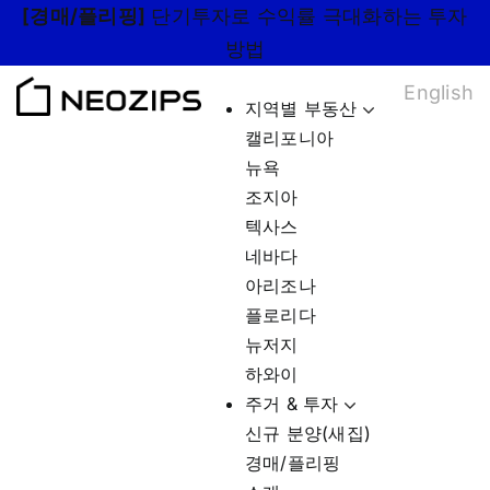
Skip
[경매/플리핑]
단기투자로 수익률 극대화하는 투자
to
방법
content
English
지역별 부동산
캘리포니아
뉴욕
조지아
텍사스
네바다
아리조나
플로리다
뉴저지
하와이
주거 & 투자
신규 분양(새집)
경매/플리핑