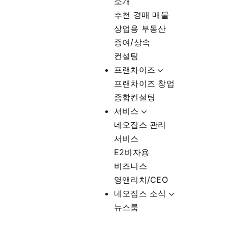
소개
추천 경매 매물
상업용 부동산
증여/상속
컨설팅
프랜차이즈
프랜차이즈 창업
종합컨설팅
서비스
네오집스 관리
서비스
E2비자용
비즈니스
영앤리치/CEO
네오집스 소식
뉴스룸