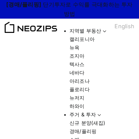
Skip
[경매/플리핑]
단기투자로 수익률 극대화하는 투자
to
방법
content
English
지역별 부동산
캘리포니아
뉴욕
조지아
텍사스
네바다
아리조나
플로리다
뉴저지
하와이
주거 & 투자
신규 분양(새집)
경매/플리핑