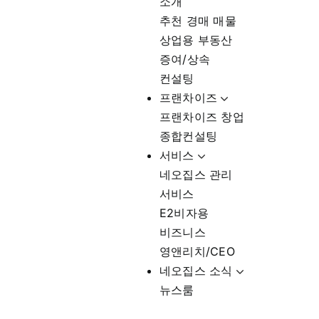
소개
추천 경매 매물
상업용 부동산
증여/상속
컨설팅
프랜차이즈
프랜차이즈 창업
종합컨설팅
서비스
네오집스 관리
서비스
E2비자용
비즈니스
영앤리치/CEO
네오집스 소식
뉴스룸