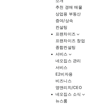
소개
추천 경매 매물
상업용 부동산
증여/상속
컨설팅
프랜차이즈
프랜차이즈 창업
종합컨설팅
서비스
네오집스 관리
서비스
E2비자용
비즈니스
영앤리치/CEO
네오집스 소식
뉴스룸