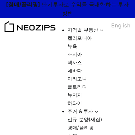
Skip
[경매/플리핑]
단기투자로 수익률 극대화하는 투자
to
방법
content
English
지역별 부동산
캘리포니아
뉴욕
조지아
텍사스
네바다
아리조나
플로리다
뉴저지
하와이
주거 & 투자
신규 분양(새집)
경매/플리핑