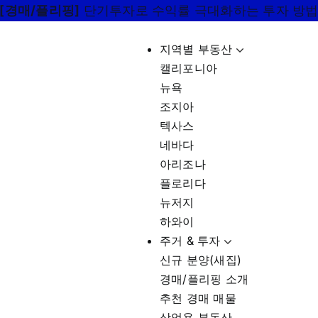
[경매/플리핑]
단기투자로 수익률 극대화하는 투자 방
지역별 부동산
캘리포니아
뉴욕
조지아
텍사스
네바다
아리조나
플로리다
뉴저지
하와이
주거 & 투자
신규 분양(새집)
경매/플리핑 소개
추천 경매 매물
상업용 부동산