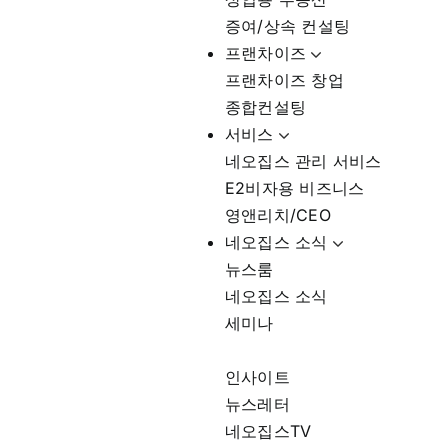
증여/상속 컨설팅
프랜차이즈
프랜차이즈 창업
종합컨설팅
서비스
네오집스 관리 서비스
E2비자용 비즈니스
영앤리치/CEO
네오집스 소식
뉴스룸
네오집스 소식
세미나
인사이트
뉴스레터
네오집스TV