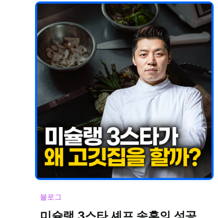
블로그
미슐랭 3스타 셰프 송훈의 성공