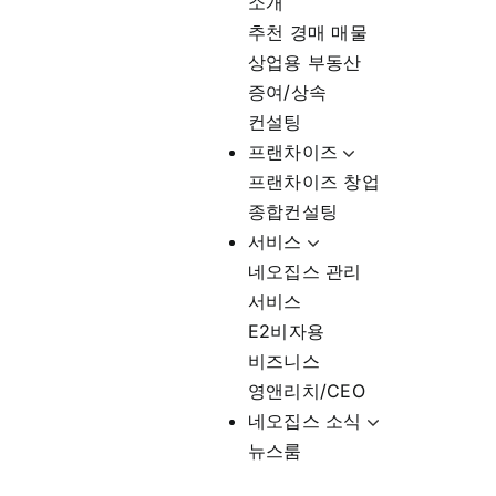
소개
추천 경매 매물
상업용 부동산
증여/상속
컨설팅
프랜차이즈
프랜차이즈 창업
종합컨설팅
서비스
네오집스 관리
서비스
E2비자용
비즈니스
영앤리치/CEO
네오집스 소식
뉴스룸