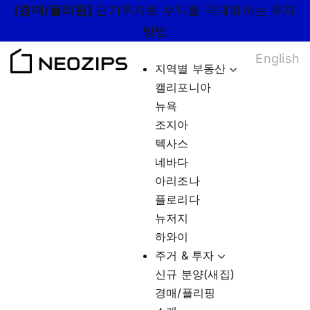
Skip
[경매/플리핑]
단기투자로 수익률 극대화하는 투자
to
방법
content
English
지역별 부동산
캘리포니아
뉴욕
조지아
텍사스
네바다
아리조나
플로리다
뉴저지
하와이
주거 & 투자
신규 분양(새집)
경매/플리핑