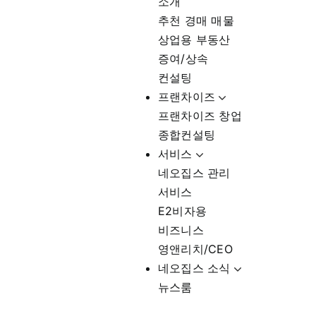
소개
추천 경매 매물
상업용 부동산
증여/상속
컨설팅
프랜차이즈
프랜차이즈 창업
종합컨설팅
서비스
네오집스 관리
서비스
E2비자용
비즈니스
영앤리치/CEO
네오집스 소식
뉴스룸