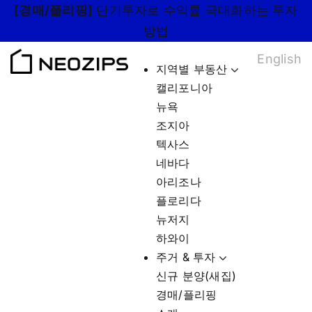
Skip
[경매/플리핑]
단기투자로 수익률 극대화하는 투자
to
방법
content
English
지역별 부동산
캘리포니아
뉴욕
조지아
텍사스
네바다
아리조나
플로리다
뉴저지
하와이
주거 & 투자
신규 분양(새집)
경매/플리핑