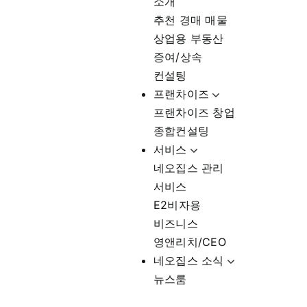
소개
추천 경매 매물
상업용 부동산
증여/상속
컨설팅
프랜차이즈
프랜차이즈 창업
종합컨설팅
서비스
네오집스 관리
서비스
E2비자용
비즈니스
영앤리치/CEO
네오집스 소식
뉴스룸