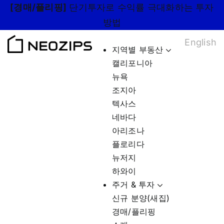
Skip
[경매/플리핑]
단기투자로 수익률 극대화하는 투자
to
방법
content
English
지역별 부동산
캘리포니아
뉴욕
조지아
텍사스
네바다
아리조나
플로리다
뉴저지
하와이
주거 & 투자
신규 분양(새집)
경매/플리핑