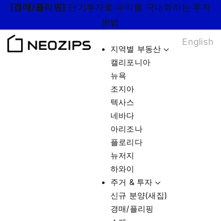
Skip
[경매/플리핑]
단기투자로 수익률 극대화하는 투자
to
방법
content
English
지역별 부동산
캘리포니아
뉴욕
조지아
텍사스
네바다
아리조나
플로리다
뉴저지
하와이
주거 & 투자
신규 분양(새집)
경매/플리핑