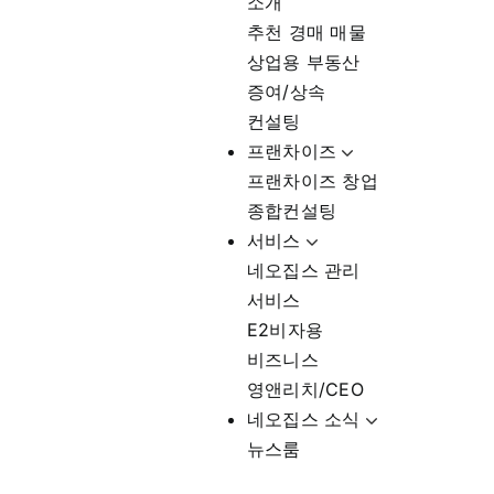
소개
추천 경매 매물
상업용 부동산
증여/상속
컨설팅
프랜차이즈
프랜차이즈 창업
종합컨설팅
서비스
네오집스 관리
서비스
E2비자용
비즈니스
영앤리치/CEO
네오집스 소식
뉴스룸