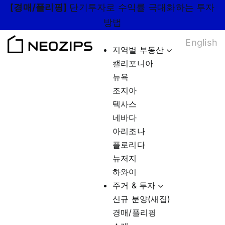
Skip
[경매/플리핑]
단기투자로 수익률 극대화하는 투자
to
방법
content
English
지역별 부동산
캘리포니아
뉴욕
조지아
텍사스
네바다
아리조나
플로리다
뉴저지
하와이
주거 & 투자
신규 분양(새집)
경매/플리핑