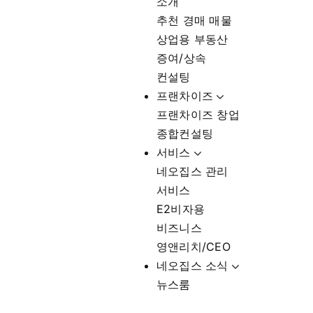
소개
추천 경매 매물
상업용 부동산
증여/상속
컨설팅
프랜차이즈
프랜차이즈 창업
종합컨설팅
서비스
네오집스 관리
서비스
E2비자용
비즈니스
영앤리치/CEO
네오집스 소식
뉴스룸