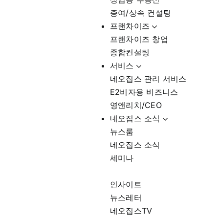
증여/상속 컨설팅
프랜차이즈
프랜차이즈 창업
종합컨설팅
서비스
네오집스 관리 서비스
E2비자용 비즈니스
영앤리치/CEO
네오집스 소식
뉴스룸
네오집스 소식
세미나
인사이트
뉴스레터
네오집스TV