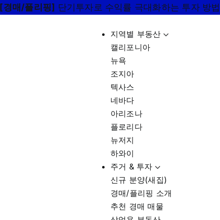
[경매/플리핑]
단기투자로 수익률 극대화하는 투자 방
지역별 부동산
캘리포니아
뉴욕
조지아
텍사스
네바다
아리조나
플로리다
뉴저지
하와이
주거 & 투자
신규 분양(새집)
경매/플리핑 소개
추천 경매 매물
상업용 부동산