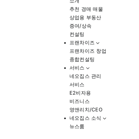
소개
추천 경매 매물
상업용 부동산
증여/상속
컨설팅
프랜차이즈
프랜차이즈 창업
종합컨설팅
서비스
네오집스 관리
서비스
E2비자용
비즈니스
영앤리치/CEO
네오집스 소식
뉴스룸