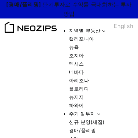
Skip
[경매/플리핑]
단기투자로 수익률 극대화하는 투자
to
방법
content
English
지역별 부동산
캘리포니아
뉴욕
조지아
텍사스
네바다
아리조나
플로리다
뉴저지
하와이
주거 & 투자
신규 분양(새집)
경매/플리핑