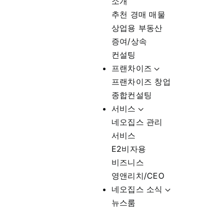
소개
추천 경매 매물
상업용 부동산
증여/상속
컨설팅
프랜차이즈
프랜차이즈 창업
종합컨설팅
서비스
네오집스 관리
서비스
E2비자용
비즈니스
영앤리치/CEO
네오집스 소식
뉴스룸