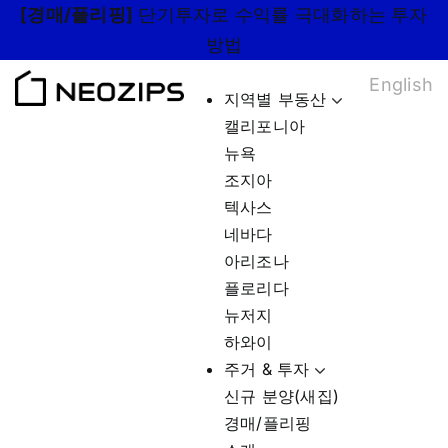
Skip
[경매/플리핑]
단기투자로 수익률 극대화하는 투자
to
방법
content
English
지역별 부동산
캘리포니아
뉴욕
조지아
텍사스
네바다
아리조나
플로리다
뉴저지
하와이
주거 & 투자
신규 분양(새집)
경매/플리핑