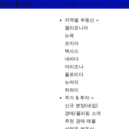
[경매/플리핑]
단기투자로 수익률 극대화하는 투자 방
지역별 부동산
캘리포니아
뉴욕
조지아
텍사스
네바다
아리조나
플로리다
뉴저지
하와이
주거 & 투자
신규 분양(새집)
경매/플리핑 소개
추천 경매 매물
상업용 부동산