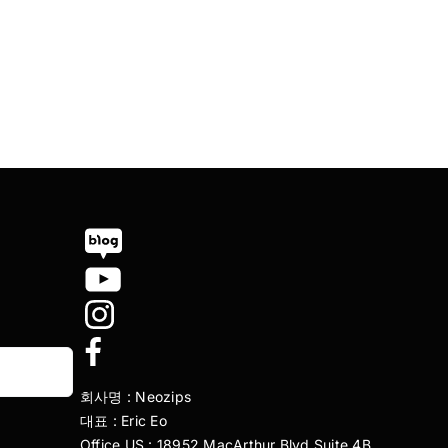
회사명 : Neozips
대표 : Eric Eo
Office US : 18952 MacArthur Blvd Suite 4B,