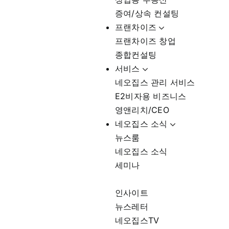
증여/상속 컨설팅
프랜차이즈
프랜차이즈 창업
종합컨설팅
서비스
네오집스 관리 서비스
E2비자용 비즈니스
영앤리치/CEO
네오집스 소식
뉴스룸
네오집스 소식
세미나
인사이트
뉴스레터
네오집스TV