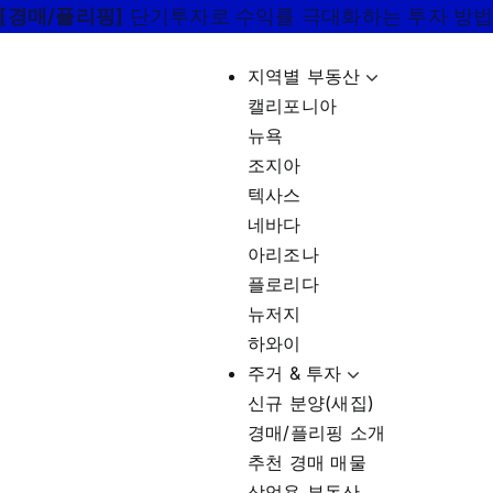
[경매/플리핑]
단기투자로 수익률 극대화하는 투자 방
지역별 부동산
캘리포니아
뉴욕
조지아
텍사스
네바다
아리조나
플로리다
뉴저지
하와이
주거 & 투자
신규 분양(새집)
경매/플리핑 소개
추천 경매 매물
상업용 부동산