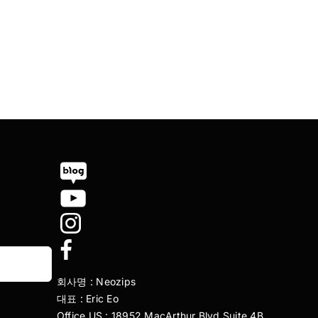
회사명 : Neozips
대표 : Eric Eo
Office US : 18952 MacArthur Blvd Suite 4B,