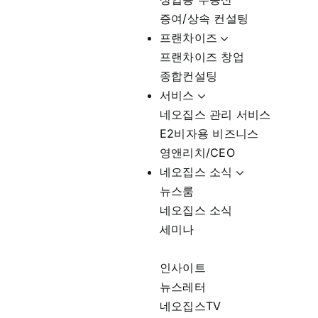
증여/상속 컨설팅
프랜차이즈
프랜차이즈 창업
종합컨설팅
서비스
네오집스 관리 서비스
E2비자용 비즈니스
영앤리치/CEO
네오집스 소식
뉴스룸
네오집스 소식
세미나
인사이트
뉴스레터
네오집스TV