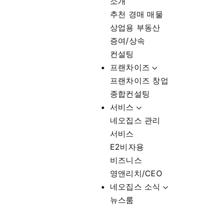
소개
추천 경매 매물
상업용 부동산
증여/상속
컨설팅
프랜차이즈
프랜차이즈 창업
종합컨설팅
서비스
네오집스 관리
서비스
E2비자용
비즈니스
영앤리치/CEO
네오집스 소식
뉴스룸