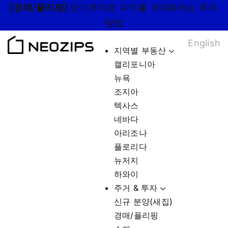
Skip
[경매/플리핑]
단기투자로 수익률 극대화하는 투자
to
방법
content
English
지역별 부동산
캘리포니아
뉴욕
조지아
텍사스
네바다
아리조나
플로리다
뉴저지
하와이
주거 & 투자
신규 분양(새집)
경매/플리핑