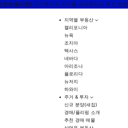
[경매/플리핑]
단기투자로 수익률 극대화하는 투자 방
지역별 부동산
캘리포니아
뉴욕
조지아
텍사스
네바다
아리조나
플로리다
뉴저지
하와이
주거 & 투자
신규 분양(새집)
경매/플리핑 소개
추천 경매 매물
상업용 부동산