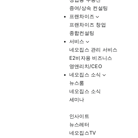
증여/상속 컨설팅
프랜차이즈
프랜차이즈 창업
종합컨설팅
서비스
네오집스 관리 서비스
E2비자용 비즈니스
영앤리치/CEO
네오집스 소식
뉴스룸
네오집스 소식
세미나
인사이트
뉴스레터
네오집스TV