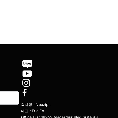
회사명 : Neozips
대표 : Eric Eo
Office US : 18952 MacArthur Blvd Suite 4B,