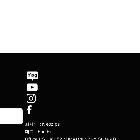
회사명 : Neozips
대표 : Eric Eo
Office US : 18952 MacArthur Blvd Suite 4B,