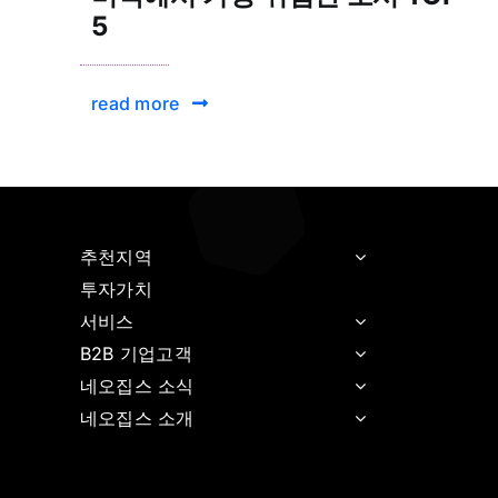
5
read more
추천지역
투자가치
서비스
B2B 기업고객
네오집스 소식
네오집스 소개