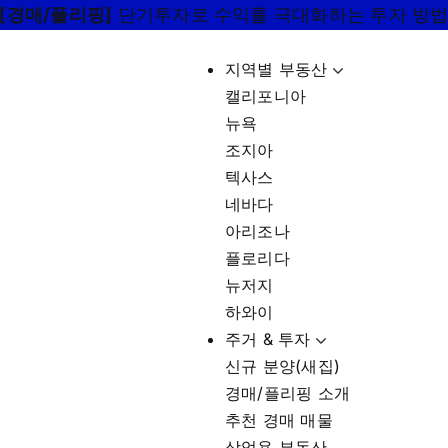
[경매/플리핑]
단기투자로 수익률 극대화하는 투자 방
지역별 부동산
캘리포니아
뉴욕
조지아
텍사스
네바다
아리조나
플로리다
뉴저지
하와이
주거 & 투자
신규 분양(새집)
경매/플리핑 소개
추천 경매 매물
상업용 부동산