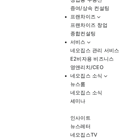
증여/상속 컨설팅
프랜차이즈
프랜차이즈 창업
종합컨설팅
서비스
네오집스 관리 서비스
E2비자용 비즈니스
영앤리치/CEO
네오집스 소식
뉴스룸
네오집스 소식
세미나
인사이트
뉴스레터
네오집스TV