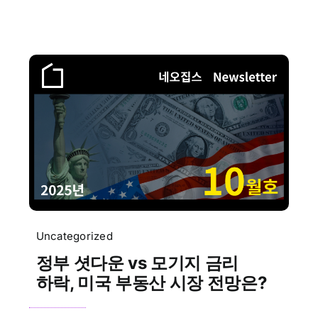
Uncategorized
정부 셧다운 vs 모기지 금리
하락, 미국 부동산 시장 전망은?