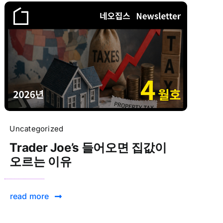
Uncategorized
Trader Joe’s 들어오면 집값이
오르는 이유
read more