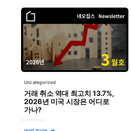
Uncategorized
거래 취소 역대 최고치 13.7%,
2026년 미국 시장은 어디로
가나?
read more