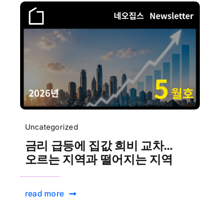
Uncategorized
금리 급등에 집값 희비 교차…
오르는 지역과 떨어지는 지역
read more