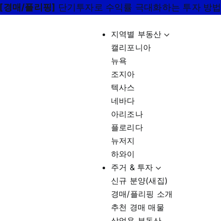
[경매/플리핑]
단기투자로 수익률 극대화하는 투자 방
지역별 부동산
캘리포니아
뉴욕
조지아
텍사스
네바다
아리조나
플로리다
뉴저지
하와이
주거 & 투자
신규 분양(새집)
경매/플리핑 소개
추천 경매 매물
상업용 부동산