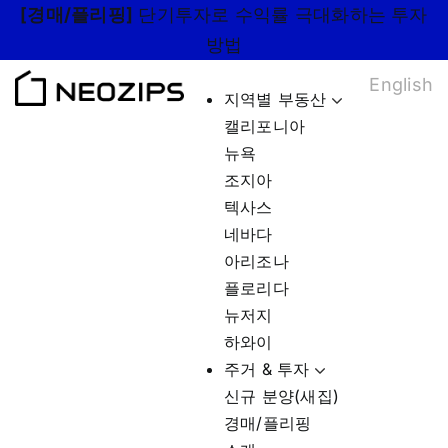
Skip
[경매/플리핑]
단기투자로 수익률 극대화하는 투자
to
방법
content
English
지역별 부동산
캘리포니아
뉴욕
조지아
텍사스
네바다
아리조나
플로리다
뉴저지
하와이
주거 & 투자
신규 분양(새집)
경매/플리핑