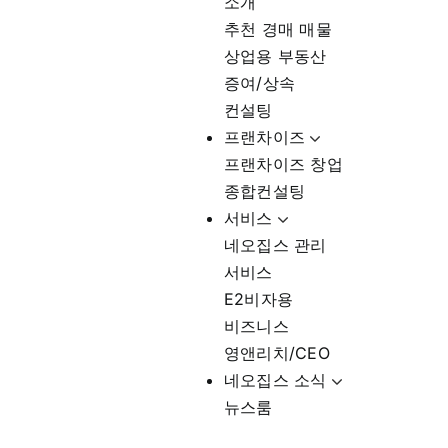
소개
추천 경매 매물
상업용 부동산
증여/상속
컨설팅
프랜차이즈
프랜차이즈 창업
종합컨설팅
서비스
네오집스 관리
서비스
E2비자용
비즈니스
영앤리치/CEO
네오집스 소식
뉴스룸