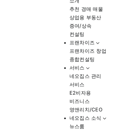
소개
추천 경매 매물
상업용 부동산
증여/상속
컨설팅
프랜차이즈
프랜차이즈 창업
종합컨설팅
서비스
네오집스 관리
서비스
E2비자용
비즈니스
영앤리치/CEO
네오집스 소식
뉴스룸