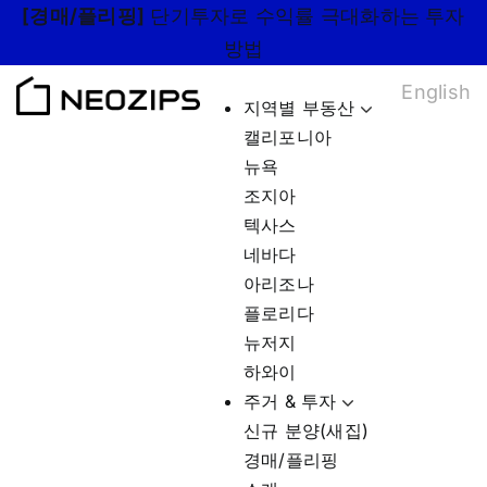
Skip
[경매/플리핑]
단기투자로 수익률 극대화하는 투자
to
방법
content
English
지역별 부동산
캘리포니아
뉴욕
조지아
텍사스
네바다
아리조나
플로리다
뉴저지
하와이
주거 & 투자
신규 분양(새집)
경매/플리핑