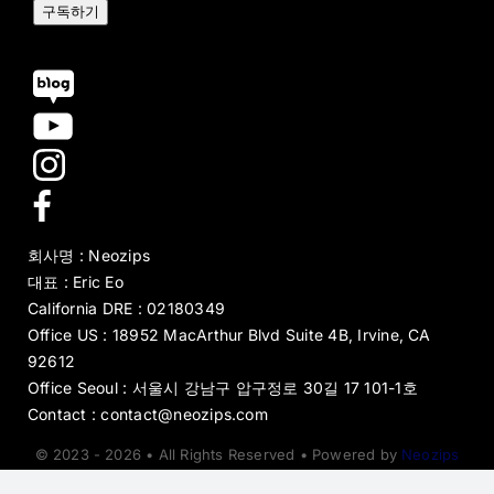
구독하기
회사명 : Neozips
대표 : Eric Eo
California DRE : 02180349
Office US : 18952 MacArthur Blvd Suite 4B, Irvine, CA
92612
Office Seoul : 서울시 강남구 압구정로 30길 17 101-1호
Contact : contact@neozips.com
© 2023 - 2026 • All Rights Reserved • Powered by
Neozips